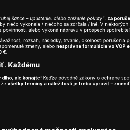
druhej šance – upustenie, alebo zníženie pokuty”
,
za poruš
by niečo vykonala / niečoho sa zdržala / iné. V niektorýc
 povinnosti, alebo vykoná nápravu v prospech spotrebiteľo
závažnosť, rozsah, následky, trvanie, okolnosti porušenia
e spomenuté zmeny, alebo
nesprávne formulácie vo VOP
e
0 €.
iť. Každému
 dlho, ale konajte!
Keďže pôvodné zákony o ochrane spotreb
, že
všetky termíny a náležitosti je treba upraviť – zmeni