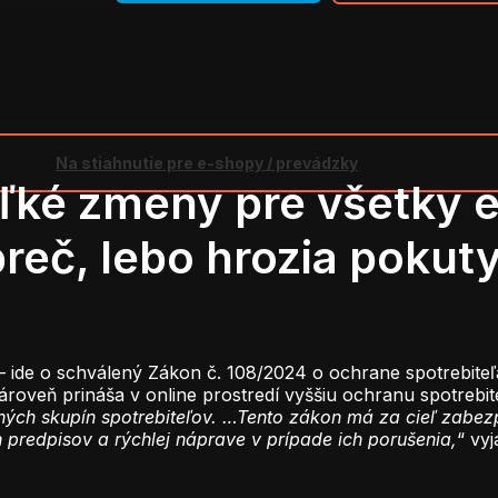
Na stiahnutie pre e-shopy / prevádzky
eľké zmeny pre všetky 
eč, lebo hrozia pokuty
 – ide o schválený Zákon č. 108/2024 o ochrane spotrebite
roveň prináša v online prostredí vyššiu ochranu spotrebit
ných skupín spotrebiteľov. …Tento zákon má za cieľ zabezp
predpisov a rýchlej náprave v prípade ich porušenia,
“ vy