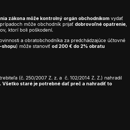
enia zákona môže kontrolný orgán obchodníkom
vydať
h prípadoch môže obchodník prijať
dobrovoľné opatrenie
,
v, ktorí boli poškodení.
 povinnosti a obratobchodníka za predchádzajúce účtovné
-shopu
) môže stanoviť
od 200 € do 2% obratu
iteľa (č. 250/2007 Z. z. a č. 102/2014 Z. Z.) nahradil
ť. Všetko staré je potrebné dať preč a nahradiť to