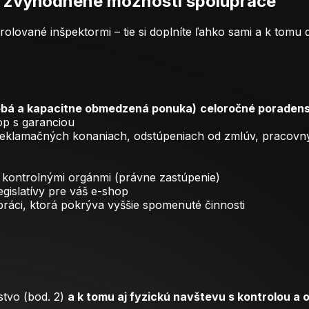
 zvýhodnené možnosti spolupráce
rolované inšpektormi – tie si doplníte ľahko sami a k tomu
obá a kapacitne obmedzená ponuka)
celoročné poradens
op s garanciou
ri reklamačných konaniach, odstúpeniach od zmlúv, praco
 kontrolnými orgánmi (právne zastúpenie)
gislatívy pre váš e-shop
ráci, ktorá pokrýva vyššie spomenuté činnosti
tvo (bod. 2)
a k tomu aj fyzickú navštevu s kontrolou a 