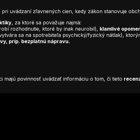
 pri uvádzaní zľavnených cien, kedy zákon stanovuje obc
ktiky
, za ktoré sa považuje najmä:
robí rozhodnutie, ktoré by inak neurobil),
klamlivé opomen
vytvára sa na spotrebiteľa psychický/fyzický nátlak), ktor
vy, príp. bezplatnú nápravu.
i majú povinnosť uvádzať informáciu o tom, či tieto
recen