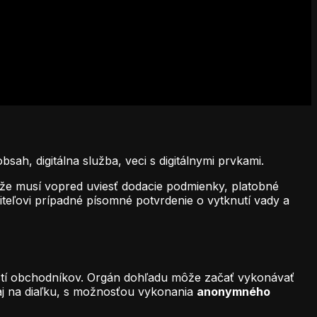
ah, digitálna služba, veci s digitálnymi prvkami.
, že musí vopred uviesť dodacie podmienky, platobné
iteľovi prípadné písomné potvrdenie o vytknutí vady a
stí obchodníkov. Orgán dohľadu môže začať vykonávať
o aj na diaľku, s možnosťou vykonania
anonymného