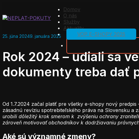
Domov
O nás
Služby
Aktuality
VOP E-SHOPY 2025
25. júna 2024
9. januára 2025
Rok 2024 – udiali sa v
dokumenty treba dať pr
Od 1.7.2024 začal platiť pre všetky e-shopy nový predpis
zásadnú revíziu spotrebiteľského práva na Slovensku a zá
urobili dôležitý krok smerom k zvýšeniu ochrany zraniteľ
zároveň motivovať obchodníkov k dodržiavaniu právnych 
Aké sú významné zmeny?