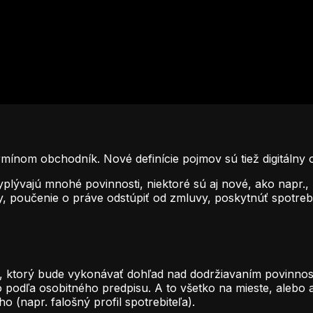
nom obchodník. Nové definície pojmov sú tiež digitálny obs
yplývajú mnohé povinnosti, niektoré sú aj nové, ako napr.
y, poučenie o práve odstúpiť od zmluvy, poskytnúť spotreb
v, ktorý bude vykonávať dohľad nad dodržiavaním povinno
lebo podľa osobitného predpisu. A to všetko na mieste, aleb
(napr. falošný profil spotrebiteľa).