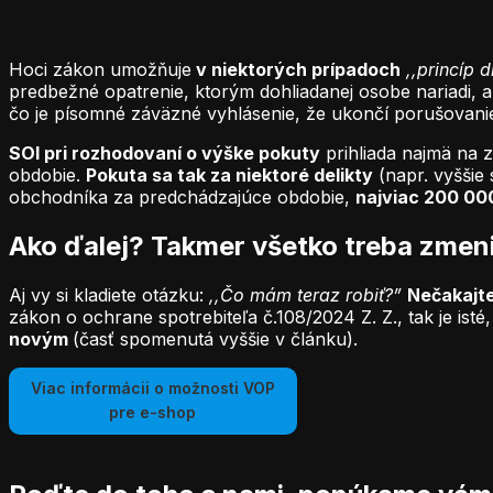
Hoci zákon umožňuje
v niektorých prípadoch
,,princíp 
predbežné opatrenie, ktorým dohliadanej osobe nariadi, a
čo je písomné záväzné vyhlásenie, že ukončí porušovanie
SOI pri rozhodovaní o výške pokuty
prihliada najmä na 
obdobie.
Pokuta sa tak za niektoré delikty
(napr. vyšši
obchodníka za predchádzajúce obdobie,
najviac 200 00
Ako ďalej? Takmer všetko treba zmen
Aj vy si kladiete otázku:
,,Čo mám teraz robiť?”
Nečakajte
zákon o ochrane spotrebiteľa č.108/2024 Z. Z., tak je isté
novým
(časť spomenutá vyššie v článku).
Viac informácii o možnosti VOP
pre e-shop