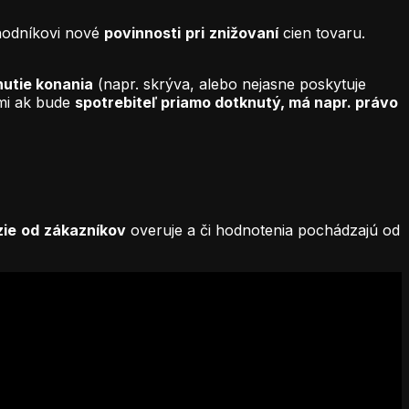
hodníkovi nové
povinnosti
pri
znižovaní
cien tovaru.
utie konania
(napr. skrýva, alebo nejasne poskytuje
ými ak bude
spotrebiteľ priamo dotknutý, má napr. právo
zie
od
zákazníkov
overuje a či hodnotenia pochádzajú od