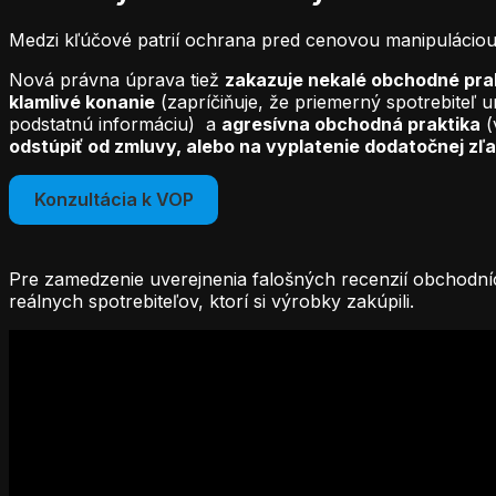
Medzi kľúčové patrií ochrana pred cenovou manipuláciou
Nová právna úprava tiež
zakazuje nekalé obchodné pra
klamlivé konanie
(zapríčiňuje, že priemerný spotrebiteľ u
podstatnú informáciu) a
agresívna obchodná praktika
(
odstúpiť od zmluvy, alebo na vyplatenie dodatočnej zľa
Konzultácia k VOP
Pre zamedzenie uverejnenia falošných recenzií obchodníc
reálnych spotrebiteľov, ktorí si výrobky zakúpili.