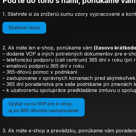
Poďte do toho s nami, ponúkame vám
1. Stiahnite si za zníženú sumu vzory vypracované a kont
Stiahnuť vzory
2. Ak máte len e-shop, ponúkame vám
(časovo krátkod
– dodanie VOP a iných potrebných dokumentov pre e-sh
– telefonickú podporu (call centrum) 365 dní v roku (p
– emailovú podporu 365 dní v roku
– 365-dňovú pomoc v podnikaní
– zastupovanie v správnych konaniach pred akýmikoľvek
– 365 dní poradenstva pre vaše podnikanie pri zmenách le
– k uzatvoreniu spolupráce predkladáme zmluvu o spolup
Opýtať sa na VOP pre e-shop,
aj so 365-dňovým zastupovaním
3. Ak máte e-shop a prevádzku, ponúkame vám poradens